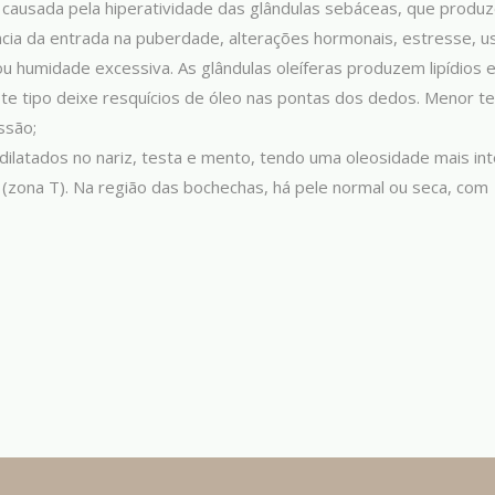
é causada pela hiperatividade das glândulas sebáceas, que produ
cia da entrada na puberdade, alterações hormonais, estresse, u
u humidade excessiva. As glândulas oleíferas produzem lipídios 
e tipo deixe resquícios de óleo nas pontas dos dedos. Menor t
ssão;
ilatados no nariz, testa e mento, tendo uma oleosidade mais in
 (zona T). Na região das bochechas, há pele normal ou seca, com