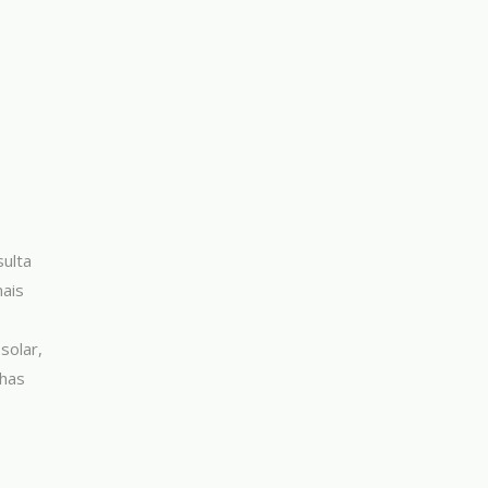
sulta
mais
solar,
chas