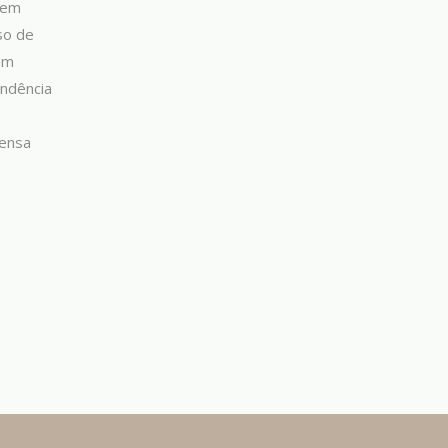
zem
so de
em
endência
tensa