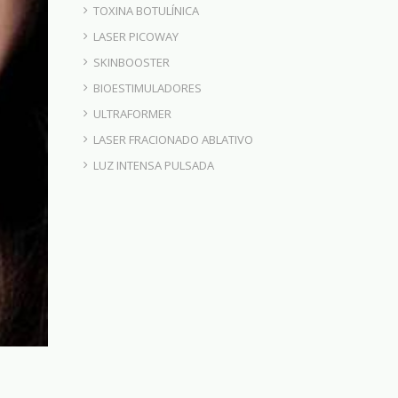
TOXINA BOTULÍNICA
LASER PICOWAY
SKINBOOSTER
BIOESTIMULADORES
ULTRAFORMER
LASER FRACIONADO ABLATIVO
LUZ INTENSA PULSADA