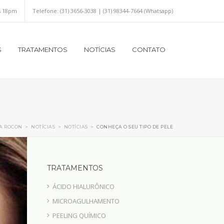
s 18pm
Telefone:
(31) 3656-3038 | (31) 98344-7664 (Whatsapp)
S
TRATAMENTOS
NOTÍCIAS
CONTATO
A ROCON
>
NOTÍCIAS
>
NOTÍCIAS
>
CONHEÇA O SEU TIPO DE PELE
TRATAMENTOS
ÁCIDO HIALURÔNICO
MICROAGULHAMENTO
PEELING QUÍMICO