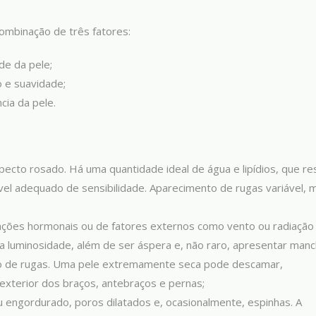
ombinação de três fatores:
de da pele;
o e suavidade;
cia da pele.
pecto rosado. Há uma quantidade ideal de água e lipídios, que re
l adequado de sensibilidade. Aparecimento de rugas variável, 
iações hormonais ou de fatores externos como vento ou radiação 
a luminosidade, além de ser áspera e, não raro, apresentar man
to de rugas. Uma pele extremamente seca pode descamar,
exterior dos braços, antebraços e pernas;
u engordurado, poros dilatados e, ocasionalmente, espinhas. A